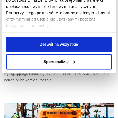
społecznościowym, reklamowym i analitycznym.
Partnerzy mogą połączyć te informacje z innymi danymi
otrzymanymi od Ciebie lub uzyskanymi podczas
korzystania z ich usług.
Zezwól na wszystkie
Arkansas
Nieopodal miejscowości Murfreesboro turyści mogą sami
Spersonalizuj
poszukiwać diamentów - tkwią one w żyłach oliwinu (lokalnie
występującego minerału). W latach 1906-1950 wydobywano tam
ponad tysiąc kamieni rocznie.