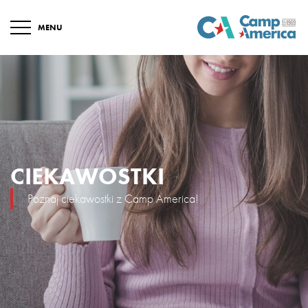
MENU
CIEKAWOSTKI
Poznaj ciekawostki z Camp America!