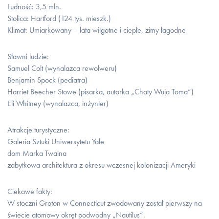
Ludność: 3,5 mln.
Stolica: Hartford (124 tys. mieszk.)
Klimat: Umiarkowany – lata wilgotne i ciepłe, zimy łagodne
Sławni ludzie:
Samuel Colt (wynalazca rewolweru)
Benjamin Spock (pediatra)
Harriet Beecher Stowe (pisarka, autorka „Chaty Wuja Toma”)
Eli Whitney (wynalazca, inżynier)
Atrakcje turystyczne:
Galeria Sztuki Uniwersytetu Yale
dom Marka Twaina
zabytkowa architektura z okresu wczesnej kolonizacji Ameryki
Ciekawe fakty:
W stoczni Groton w Connecticut zwodowany został pierwszy na
świecie atomowy okręt podwodny „Nautilus”.