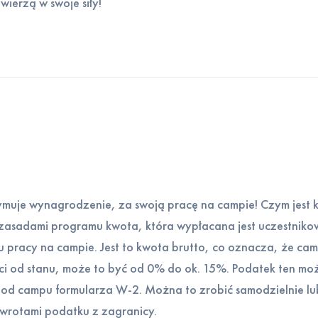
wierzą w swoje siły!
ymuje wynagrodzenie, za swoją pracę na campie! Czym jest
 zasadami programu kwota, która wypłacana jest uczestniko
pracy na campie. Jest to kwota brutto, co oznacza, że camp
i od stanu, może to być od 0% do ok. 15%. Podatek ten mo
u od campu formularza W-2. Można to zrobić samodzielnie lu
 zwrotami podatku z zagranicy.