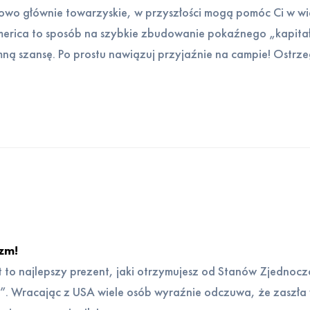
owo głównie towarzyskie, w przyszłości mogą pomóc Ci w wie
rica to sposób na szybkie zbudowanie pokaźnego „kapitał
ną szansę. Po prostu nawiązuj przyjaźnie na campie! Ostrz
izm!
st to najlepszy prezent, jaki otrzymujesz od Stanów Zjednoczo
”. Wracając z USA wiele osób wyraźnie odczuwa, że zaszła