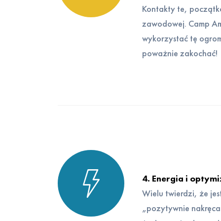
Kontakty te, początk
zawodowej. Camp Ame
wykorzystać tę ogrom
poważnie zakochać!
4. Energia i optym
Wielu twierdzi, że je
„pozytywnie nakręca