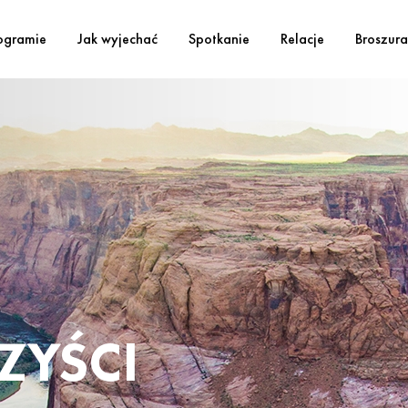
ogramie
Jak wyjechać
Spotkanie
Relacje
Broszura
ZYŚCI