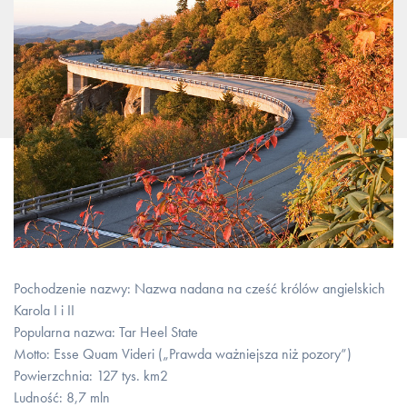
Pochodzenie nazwy: Nazwa nadana na cześć królów angielskich
Karola I i II
Popularna nazwa: Tar Heel State
Motto: Esse Quam Videri („Prawda ważniejsza niż pozory”)
Powierzchnia: 127 tys. km2
Ludność: 8,7 mln