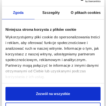
Zgoda
Szczegóły
O plikach cookies
Niniejsza strona korzysta z plików cookie
Wykorzystujemy pliki cookie do spersonalizowania treści
Skrzydlaty projekt z miasta Aniołów, czyli słynne murale
i reklam, aby oferować funkcje społecznościowe i
Colette Miller
analizować ruch w naszej witrynie. Informacje o tym, jak
korzystasz z naszej witryny, udostępniamy partnerom
społecznościowym, reklamowym i analitycznym.
Chyba nie ma osoby, która nie widziała gdzieś choćby jednego
Partnerzy mogą połączyć te informacje z innymi danymi
zdjęcia osoby z charakterystycznymi różowo-niebieskimi skrzydłami
otrzymanymi od Ciebie lub uzyskanymi podczas
w tle. Chcemy Wam przybliżyć historię anielskich murali, które
korzystania z ich usług.
podbiły świat, a w szczególności Instagram! Są to murale
przedstawiające anielskie skrzydła, namalowane w różnych
miejscach na świecie przez artystkę Colette Miller.
Zezwól na wszystkie