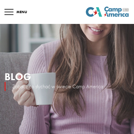
MENU
BLOG
Zobacz co słychać w świecie Camp America!